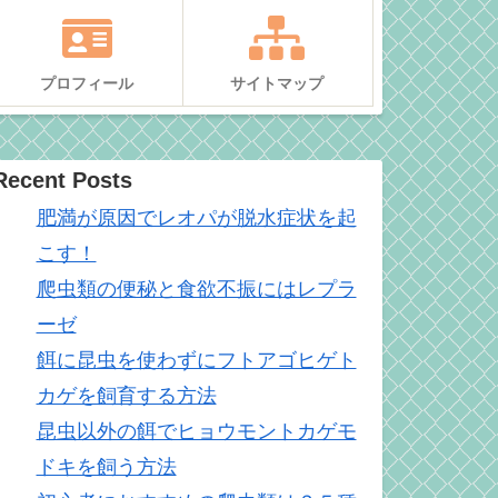
プロフィール
サイトマップ
Recent Posts
肥満が原因でレオパが脱水症状を起
こす！
爬虫類の便秘と食欲不振にはレプラ
ーゼ
餌に昆虫を使わずにフトアゴヒゲト
カゲを飼育する方法
昆虫以外の餌でヒョウモントカゲモ
ドキを飼う方法