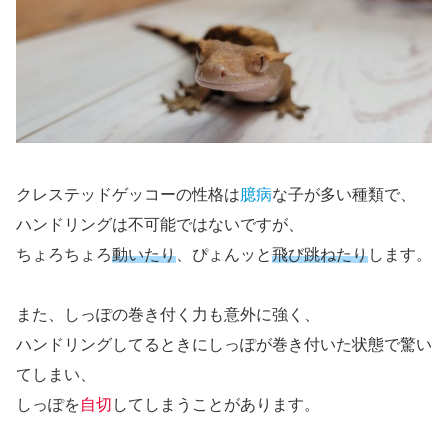
クレステッドゲッコーの性格は
臆病
な子が多い種類で、
ハンドリングは不可能ではないですが、
ちょろちょろ
動いたり
、ぴょんッと
飛び跳ねたり
します。
また、しっぽの巻き付く力も意外に強く、
ハンドリングしてるときにしっぽが巻き付いた状態で驚い
てしまい、
しっぽを
自切
してしまうことがあります。