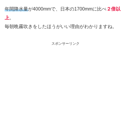
年間降水量
が4000mmで、日本の1700mmに比べ
２倍以
上
。
毎朝晩霧吹きをしたほうがいい理由がわかりますね。
スポンサーリンク