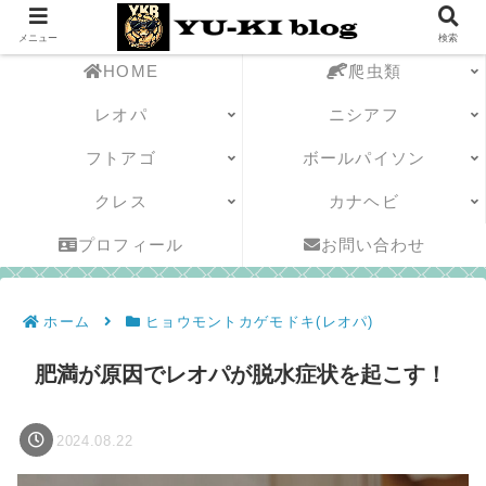
メニュー
検索
HOME
爬虫類
レオパ
ニシアフ
フトアゴ
ボールパイソン
クレス
カナヘビ
プロフィール
お問い合わせ
ホーム
ヒョウモントカゲモドキ(レオパ)
肥満が原因でレオパが脱水症状を起こす！
2024.08.22