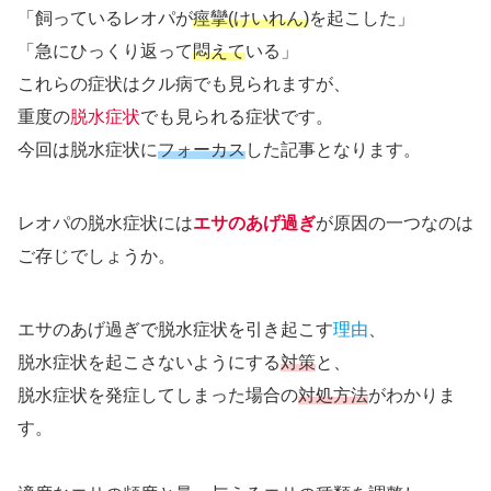
「飼っているレオパが
痙攣(けいれん)
を起こした」
「急にひっくり返って
悶えて
いる」
これらの症状はクル病でも見られますが、
重度の
脱水症状
でも見られる症状です。
今回は脱水症状に
フォーカス
した記事となります。
レオパの脱水症状には
エサのあげ過ぎ
が原因の一つなのは
ご存じでしょうか。
エサのあげ過ぎで脱水症状を引き起こす
理由
、
脱水症状を起こさないようにする
対策
と、
脱水症状を発症してしまった場合の
対処方法
がわかりま
す。