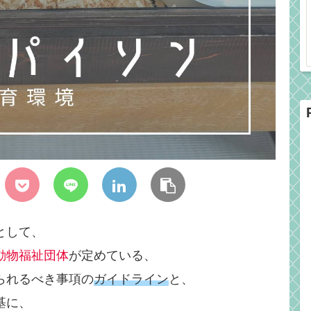
として、
動物福祉団体
が定めている、
られるべき事項の
ガイドライン
と、
基に、