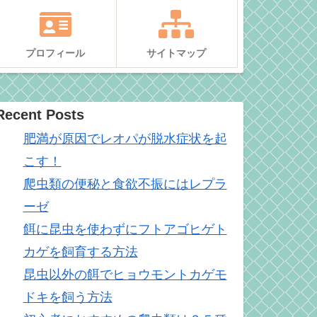
プロフィール
サイトマップ
Recent Posts
肥満が原因でレオパが脱水症状を起
こす！
爬虫類の便秘と食欲不振にはレプラ
ーゼ
餌に昆虫を使わずにフトアゴヒゲト
カゲを飼育する方法
昆虫以外の餌でヒョウモントカゲモ
ドキを飼う方法