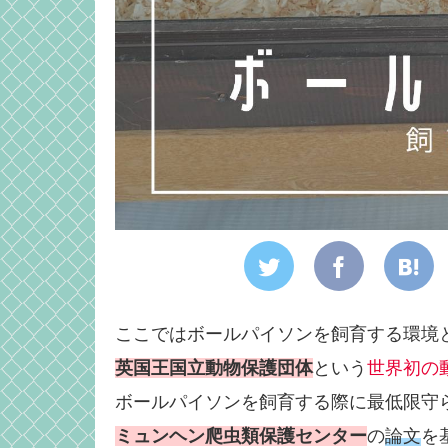
ここではボールパイソンを飼育する環境
英国王国立動物保護団体
という
世界初の
ボールパイソンを飼育する際に最低限守
ミュンヘン爬虫類保護センター
の
論文
を