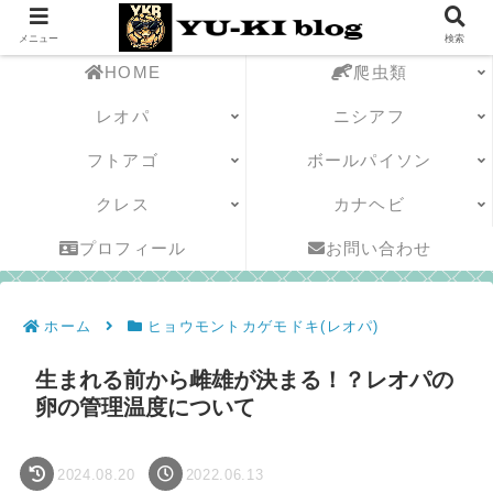
メニュー
検索
HOME
爬虫類
レオパ
ニシアフ
フトアゴ
ボールパイソン
クレス
カナヘビ
プロフィール
お問い合わせ
ホーム
ヒョウモントカゲモドキ(レオパ)
生まれる前から雌雄が決まる！？レオパの
卵の管理温度について
2024.08.20
2022.06.13