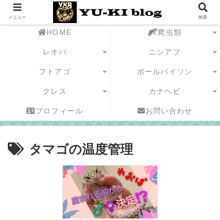
メニュー
検索
HOME
爬虫類
レオパ
ニシアフ
フトアゴ
ボールパイソン
クレス
カナヘビ
プロフィール
お問い合わせ
タマゴの温度管理