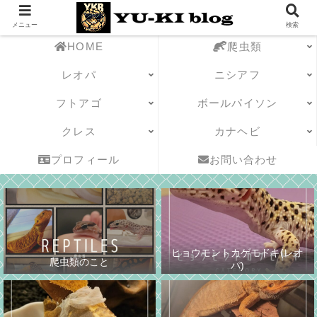
メニュー
検索
HOME
爬虫類
レオパ
ニシアフ
フトアゴ
ボールパイソン
クレス
カナヘビ
プロフィール
お問い合わせ
ヒョウモントカゲモドキ(レオ
爬虫類のこと
パ)